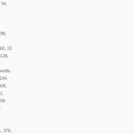
 Nr.
398,
60, 15
 138,
ettle
 194
50€,
1,
456
0
, 376,