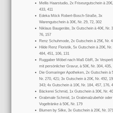
Mellis Haarstudio, 2x Friseurgutschein à 20€,
433, 411
Edeka Möck Robert-Bosch-Straße, 3x
Warengutschein à 30€, Nr. 29, 72, 302
Niklaus Baugeräte, 3x Gutschein à 40€, Nr. 
76, 157
Renz Schuhmode, 2x Gutschein à 25€, Nr. 4
Hilde Renz Floristik, 5x Gutschein à 20€, Nr.
484, 451, 106, 131
Ruggaber Möbel nach Maß GbR, 3x Vesperbr
mit persönlicher Gravur, à 50€, Nr. 304, 435,
Die Gomaringer Apotheken, 2x Gutschein à 
Nr. 270, 421; 3x Gutschein à 20€, Nr. 492, 19
343; 4x Gutschein à 10€, Nr. 184, 457, 176, 
Bäckerei Schmid, 1x Gutschein à 30€, Nr. 4
Grabmale Schmid, 1x Grabmalzubehör oder
Vogeltränke à 50€, Nr. 179
Blumen by Silke, 3x Gutschein à 20€, Nr. 371