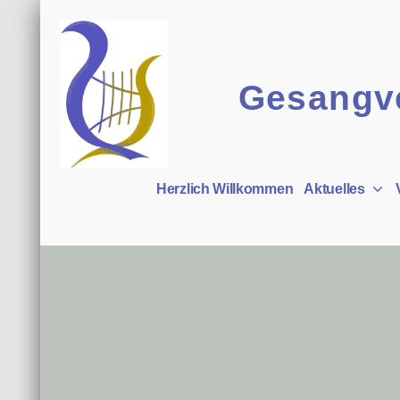
Zum
Inhalt
springen
Gesangve
Harmonie Gomaringen
Herzlich Willkommen
Aktuelles