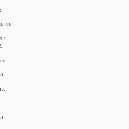
e
9, 310
331
6,
r à
89
13,
nd