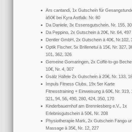
Ars cantandi, 1x Gutschein für Gesangstund
à50€ bei Kyra Astfalk: Nr. 80
Da Daniele, 3x Essensgutschein, Nr. 155, 30
Da Peppino, 2x Gutschein à 20€, Nr. 64, 497
Dentler GmbH, 2x Gutschein à 40€, Nr.102, 
Optik Fischer, 5x Brillenetui à 15€, Nr. 327, 3
101, 362, 326
Gemeine Gomaringen, 2x Coffé-to-go Beche
10€, Nr. 4, 307
Gsälz Häfele 2x Gutschein à 20€, Nr. 133, 1
Impuls Fitness Clubs, 19x 5er Karte
Fitnesstraining + Einweisung à 60€, Nr. 319, 
321, 94, 56, 490, 280, 424, 350, 170
Kinderbauernhof am Brennlesberg e.V., 1x
Erlebnisgutschein à 50€, Nr. 208
Physiotherapie Mark, 2x Gutschein Fango u
Massage à 35€, Nr. 12, 227