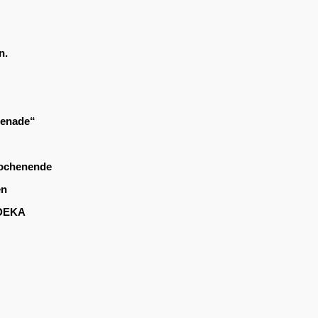
n.
renade“
wochenende
en
EDEKA