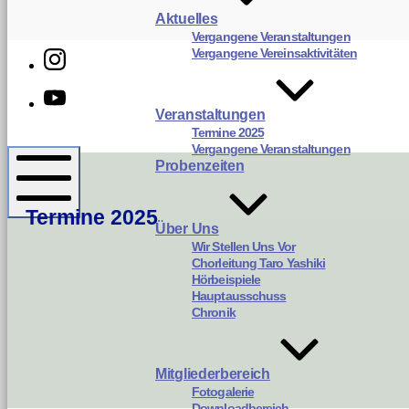
Aktuelles
Vergangene Veranstaltungen
Instagram
Vergangene Vereinsaktivitäten
Youtube
Veranstaltungen
Termine 2025
Harmonie
Vergangene Veranstaltungen
Gomaringen
Probenzeiten
Termine 2025
Mobile
Über Uns
Menü
Wir Stellen Uns Vor
Chorleitung Taro Yashiki
Hörbeispiele
Hauptausschuss
Chronik
Mitgliederbereich
Fotogalerie
Downloadbereich