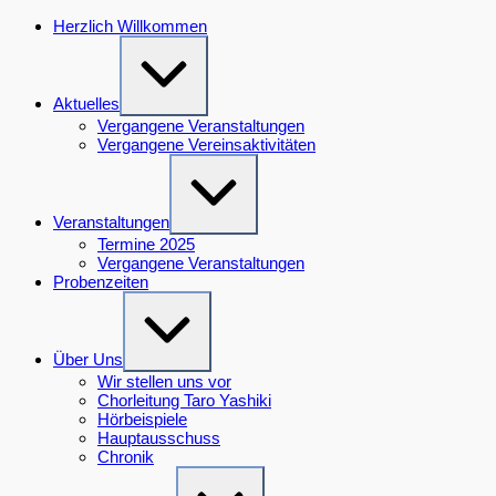
Zum
Herzlich Willkommen
Inhalt
Erweitern
springen
/
Verkleinern
Aktuelles
Vergangene Veranstaltungen
Vergangene Vereinsaktivitäten
Erweitern
/
Verkleinern
Veranstaltungen
Termine 2025
Vergangene Veranstaltungen
Probenzeiten
Erweitern
/
Verkleinern
Über Uns
Wir stellen uns vor
Chorleitung Taro Yashiki
Hörbeispiele
Hauptausschuss
Chronik
Erweitern
/