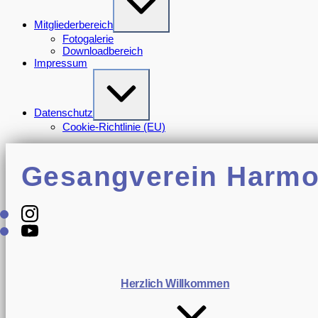
Verkleinern
Mitgliederbereich
Fotogalerie
Downloadbereich
Impressum
Erweitern
/
Verkleinern
Datenschutz
Cookie-Richtlinie (EU)
Harmonie
Gomaringen
Gesangverein Harmo
Instagram
Youtube
Herzlich Willkommen