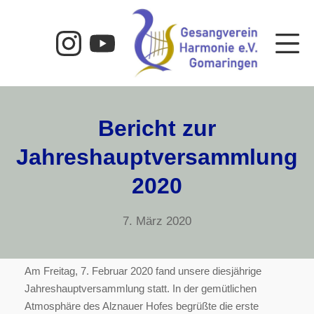
Zum
Inhalt
Instagram
Youtube
Mo
springen
Harmonie Gomar
Bericht zur
Jahreshauptversammlung
2020
11.
7. März 2020
November
2022
Am Freitag, 7. Februar 2020 fand unsere diesjährige
Jahreshauptversammlung statt. In der gemütlichen
Atmosphäre des Alznauer Hofes begrüßte die erste