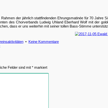
Rahmen der jährlich stattfindenden Ehrungsmatinée für 70 Jahre Si
identen des Chorverbands Ludwig Uhland Eberhard Wolf mit der g
chen, dass er uns weiterhin mit seiner tollen Bass-Stimme unterstütz
zu
einsaktivitäten
•
Keine Kommentare
Ehre
»
wem
Ehre
gebührt
liche Felder sind mit
*
markiert