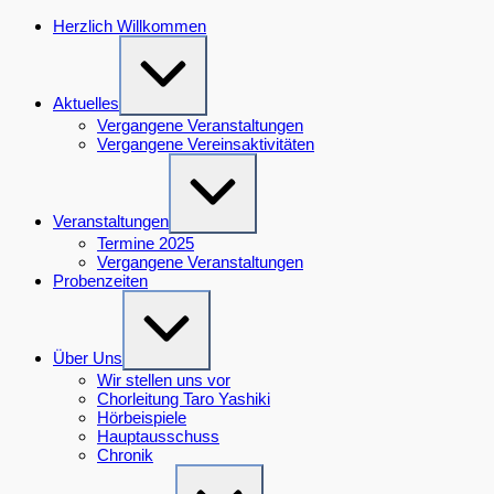
Zum
Herzlich Willkommen
Inhalt
Erweitern
springen
/
Verkleinern
Aktuelles
Vergangene Veranstaltungen
Vergangene Vereinsaktivitäten
Erweitern
/
Verkleinern
Veranstaltungen
Termine 2025
Vergangene Veranstaltungen
Probenzeiten
Erweitern
/
Verkleinern
Über Uns
Wir stellen uns vor
Chorleitung Taro Yashiki
Hörbeispiele
Hauptausschuss
Chronik
Erweitern
/