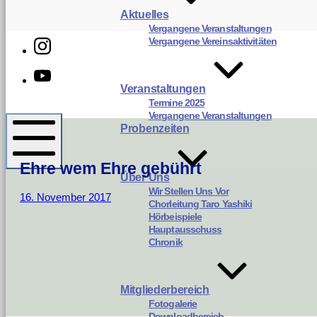
Aktuelles
Vergangene Veranstaltungen
Instagram
Vergangene Vereinsaktivitäten
Youtube
Veranstaltungen
Termine 2025
Harmonie
Vergangene Veranstaltungen
Gomaringen
Probenzeiten
Ehre wem Ehre gebührt
Mobile
Über Uns
Menü
Wir Stellen Uns Vor
11.
16. November 2017
Chorleitung Taro Yashiki
November
Hörbeispiele
2022
Hauptausschuss
Chronik
Mitgliederbereich
Fotogalerie
Downloadbereich