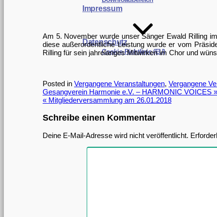
Impressum
Am 5. November wurde unser Sänger Ewald Rilling im 
Datenschutz
diese außerordentliche Leistung wurde er vom Präs
Cookie-Richtlinie (EU)
Rilling für sein jahrelanges Mitwirken im Chor und wüns
Posted in
Vergangene Veranstaltungen
,
Vergangene Ver
Beitragsnavigation
Gesangverein Harmonie e.V. – HARMONIC VOICES 
« Mitgliederversammlung am 26.01.2018
Schreibe einen Kommentar
Deine E-Mail-Adresse wird nicht veröffentlicht.
Erforder