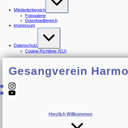
Verkleinern
Mitgliederbereich
Fotogalerie
Downloadbereich
Impressum
Erweitern
/
Verkleinern
Datenschutz
Cookie-Richtlinie (EU)
Harmonie
Gomaringen
Gesangverein Harmo
Instagram
Youtube
Herzlich Willkommen