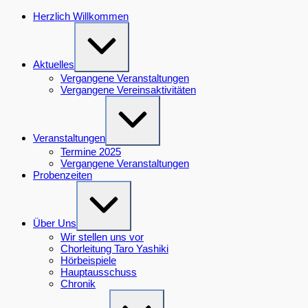
Zum
Herzlich Willkommen
Inhalt
Erweitern
springen
/
Verkleinern
Aktuelles
Vergangene Veranstaltungen
Vergangene Vereinsaktivitäten
Erweitern
/
Verkleinern
Veranstaltungen
Termine 2025
Vergangene Veranstaltungen
Probenzeiten
Erweitern
/
Verkleinern
Über Uns
Wir stellen uns vor
Chorleitung Taro Yashiki
Hörbeispiele
Hauptausschuss
Chronik
Erweitern
/