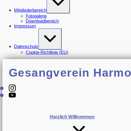
Verkleinern
Mitgliederbereich
Fotogalerie
Downloadbereich
Impressum
Erweitern
/
Verkleinern
Datenschutz
Cookie-Richtlinie (EU)
Harmonie
Gomaringen
Gesangverein Harmo
Instagram
Youtube
Herzlich Willkommen