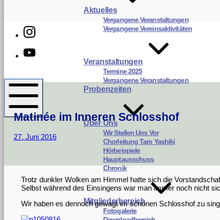
Aktuelles
Vergangene Veranstaltungen
Instagram
Vergangene Vereinsaktivitäten
Youtube
Veranstaltungen
Termine 2025
Harmonie
Vergangene Veranstaltungen
Gomaringen
Probenzeiten
Matinée im Inneren Schlosshof
Mobile
Über Uns
Menü
Wir Stellen Uns Vor
11.
27. Juni 2016
Chorleitung Taro Yashiki
November
Hörbeispiele
2022
Hauptausschuss
Chronik
Trotz dunkler Wolken am Himmel hatte sich die Vorstandscha
Selbst während des Einsingens war man immer noch nicht sich
Mitgliederbereich
Wir haben es dennoch gewagt im schönen Schlosshof zu sing
Fotogalerie
Downloadbereich