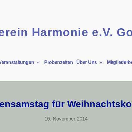
rein Harmonie e.V. G
Veranstaltungen
Probenzeiten
Über Uns
Mitgliederb
ensamstag für Weihnachtsko
9.
10. November 2014
Juni